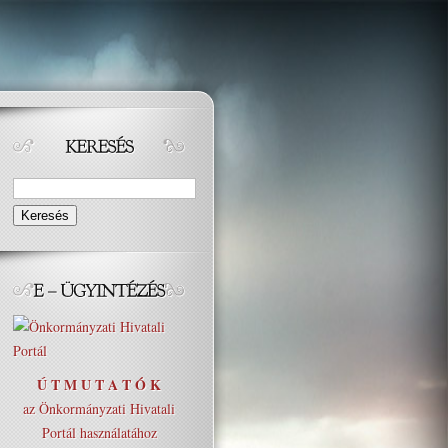
Ú T M U T A T Ó K
az Önkormányzati Hivatali
Portál használatához