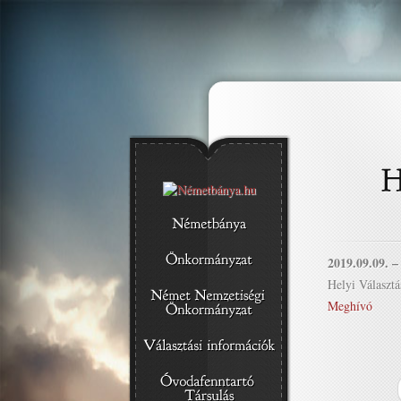
2019.09.09. –
Helyi Választá
Meghívó