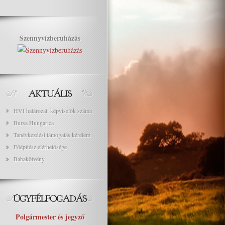
Szennyvízberuházás
HVI határozat: képviselõk száma
Bursa Hungarica
Tanévkezdési támogatás kérelem
Főépítész elérhetősége
Babakötvény
Polgármester és jegyző