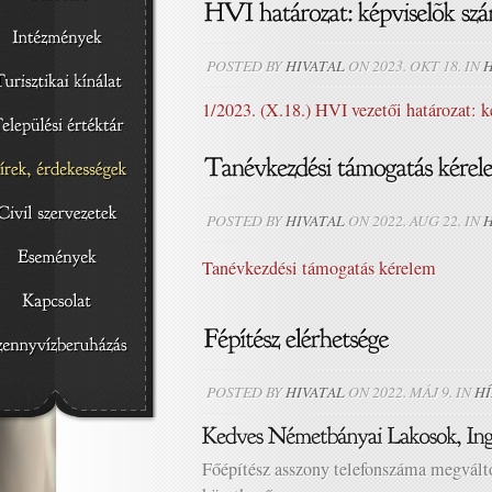
POSTED BY
HIVATAL
ON 2023. OKT 18. IN
H
1/2023. (X.18.) HVI vezetői határozat: 
POSTED BY
HIVATAL
ON 2022. AUG 22. IN
H
Tanévkezdési támogatás kérelem
POSTED BY
HIVATAL
ON 2022. MÁJ 9. IN
HÍ
Főépítész asszony telefonszáma megválto