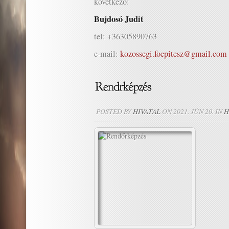
következő:
Bujdosó Judit
tel: +36305890763
e-mail:
kozossegi.foepitesz@gmail.com
POSTED BY
HIVATAL
ON 2021. JÚN 20. IN
H