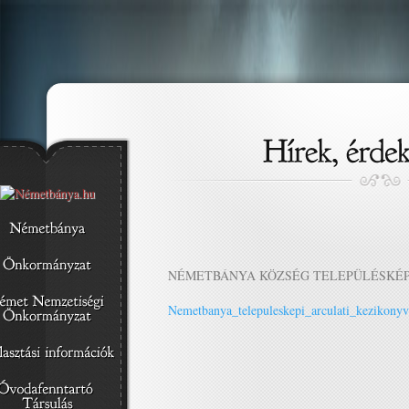
NÉMETBÁNYA KÖZSÉG TELEPÜLÉSKÉP
Nemetbanya_telepuleskepi_arculati_kezikonyv