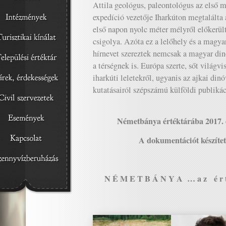
Attila geológus, paleontológus az első 
expedíció vezetője Iharkúton megtalálta 
első napon nyolc méter mélyről előkerül
csigolya. Azóta ez a lelőhely és a magy
hírnevet szereztek nemcsak a magyar di
a térségnek is. Európa szerte, sőt világv
iharkúti leletekről, ugyanis az ajkai dinó
kutatásairól szépszámú külföldi publikác
Németbánya értéktárába 2017. 
A dokumentációt készítet
N É M E T B Á N Y A … a z é r t é k