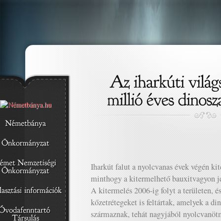
Iharkút falut a nyolcvanas évek végén kit
minthogy a kitermelhető bauxitvagyon jel
A kitermelés 2006-ig folyt a területen, é
kőzetrétegeket is feltártak, amelyek a d
származnak, tehát nagyjából nyolcvanötm