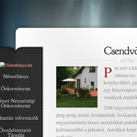
P
ár szót a 
zuhanyzós, 
konyha (hűtő, g
egy fényterápiáva
vendégek rendelk
2400 négyzetméte
ping-pong asztal, kosárpalánk, focikapuk,
négyzetméteres terasz asztalokkal padokk
kellemesebbé a pihenést. Autókkal kiépít