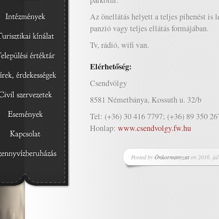
parkolni.
Az önellátás helyett a teljes pihenést is l
panzió vagy teljes ellátás formájában.
Tv, rádió, wifi van.
Elérhetőség:
Csendvölgy
8581 Németbánya, Kossuth u. 32/b
Tel: (+36) 30 416 7797; (+36) 89 350 26
Honlap:
www.csendvolgy.fw.hu
Posted by
Önkormanyzat
on 2016. júl