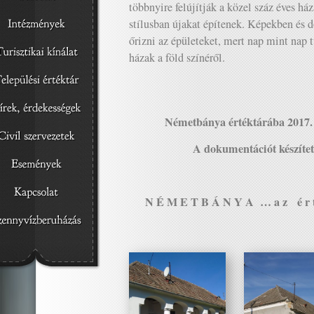
többnyire felújítják a közel száz éves há
stílusban újakat építenek. Képekben é
őrizni az épületeket, mert nap mint nap 
házak a föld színéről.
Németbánya értéktárába 2017. 
A dokumentációt készítet
N É M E T B Á N Y A … a z é r t é k