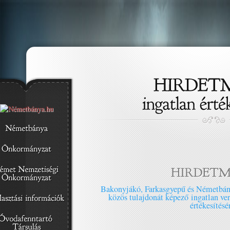
Bakonyjákó, Farkasgyepű és Németbá
közös tulajdonát képező ingatlan ver
értékesítésé