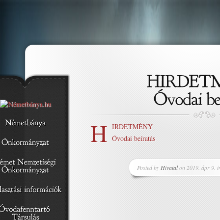
H
IRDETMÉNY
Óvodai beíratás
Posted by
Hivatal
on 2019. ápr 9. 