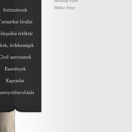
Berhidai Péter
Müller Péter