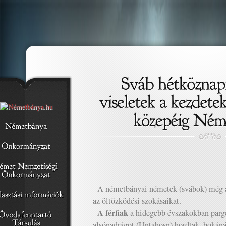
A németbányai németek (svábok) még a
az öltözködési szokásaikat.
A férfiak
a hidegebb évszakokban parge
alsónadrágot (Untahosn) hordtak, bokáná