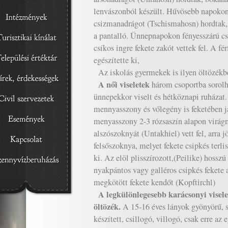
lenvászonból készült. Hűvösebb napokon
csizmanadrágot (Tschismahosn) hordtak, 
a pantalló. Ünnepnapokon fényesszárú cs
csíkos ingre fekete zakót vettek fel. A fé
egészítette ki,
Az iskolás gyermekek is ilyen öltözékbe
A női viseletek
három csoportba sorolh
ünnepekkor viselt és hétköznapi ruházat.
mennyasszony és vőlegény is feketében já
menyasszony 2-3 rózsaszín alapon virágm
alszószoknyát (Untakhiel) vett fel, arra j
felsőszoknya, melyet fekete csipkés terlis
ki. Az elöl plisszírozott,(Peilike) hosszú
nyakpántos vagy galléros csipkés fekete 
megkötött fekete kendőt (Kopftirchl)
A legkülönlegesebb karácsonyi viselet
öltözék.
A 15-16 éves lányok gyönyörű, s
készített, csillogó, villogó, csak erre az