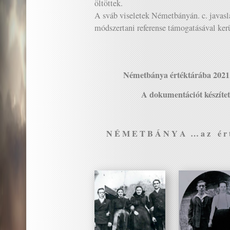
öltöttek.
A sváb viseletek Németbányán. c. javas
módszertani referense támogatásával kerü
Németbánya értéktárába 2021.
A dokumentációt készítet
N É M E T B Á N Y A … a z é r t é k